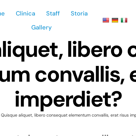
me
Clinica
Staff
Storia
Gallery
liquet, libero
m convallis, e
imperdiet?
Quisque aliquet, libero consequat elementum convallis, erat risus im