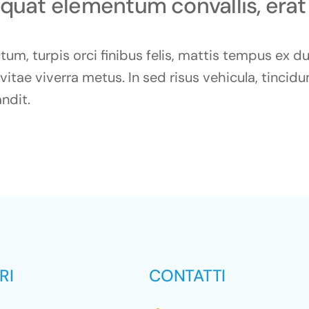
equat elementum convallis, erat
tum, turpis orci finibus felis, mattis tempus ex d
tae viverra metus. In sed risus vehicula, tincidun
ndit.
RI
CONTATTI