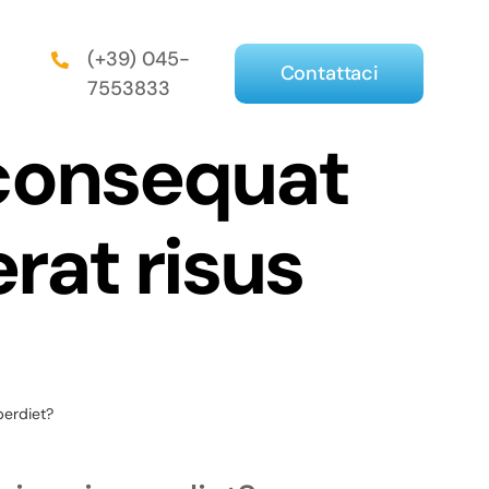
(+39) 045-
Contattaci
7553833
 consequat
rat risus
perdiet?