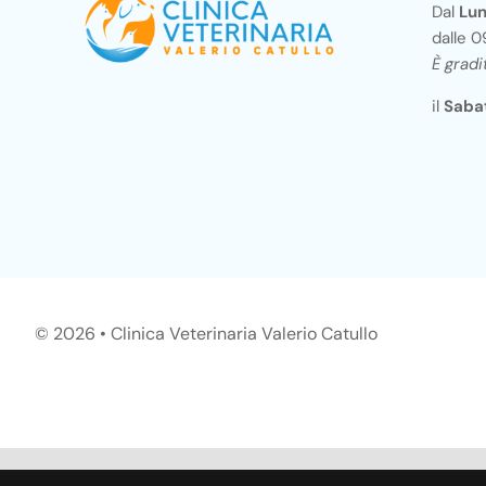
Dal
Lun
dalle 0
È grad
il
Saba
©
2026 • Clinica Veterinaria Valerio Catullo