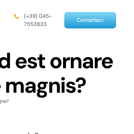
(+39) 045-
Contattaci
7553833
d est ornare
e magnis?
gnis?