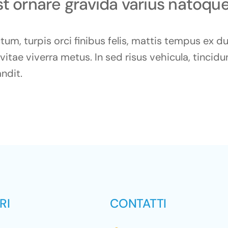
st ornare gravida varius natoqu
tum, turpis orci finibus felis, mattis tempus ex d
tae viverra metus. In sed risus vehicula, tincidun
ndit.
RI
CONTATTI